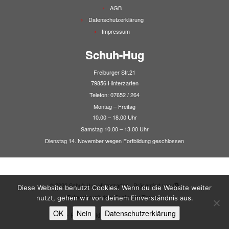
AGB
Datenschutzerklärung
Impressum
Schuh-Hug
Freiburger Str.21
79856 Hinterzarten
Telefon: 07652 / 264
Montag – Freitag
10.00 – 18.00 Uhr
Samstag 10.00 – 13.00 Uhr
Dienstag 14. November wegen Fortbildung geschlossen
·
© 2026
Schuh Hug Hinterzarten
·
Präsentiert von
·
Diese Website benutzt Cookies. Wenn du die Website weiter
Entworfen mit dem
Customizr-Theme
·
nutzt, gehen wir von deinem Einverständnis aus.
OK
Nein
Datenschutzerklärung
Alle Preise inkl. der gesetzlichen MwSt.