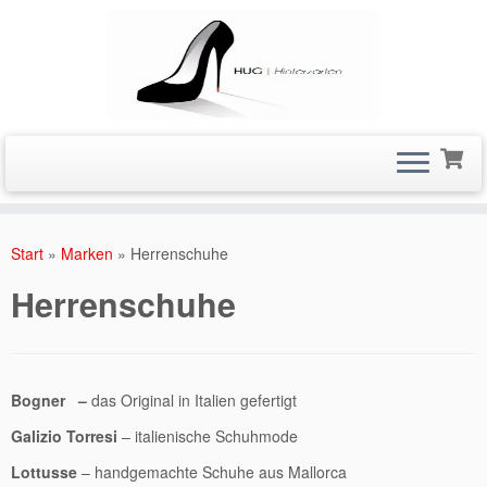
Zum
Inhalt
Start
»
Marken
»
Herrenschuhe
springen
Herrenschuhe
Bogner –
das Original in Italien gefertigt
Galizio Torresi
– italienische Schuhmode
Lottusse
– handgemachte Schuhe aus Mallorca