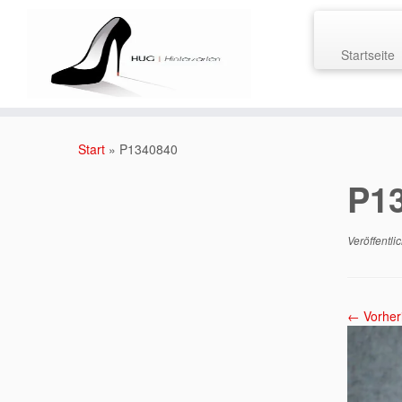
Startseite
Zum
Inhalt
Start
»
P1340840
springen
P1
Veröffentli
← Vorher