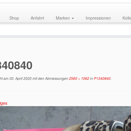
Shop
Anfahrt
Marken
Impressionen
Koll
340840
cht am
30. April 2020
mit den Abmessungen
2560 × 1562
in
P1340840
.
iges