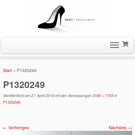
Zum
Inhalt
Start
»
P1320249
springen
P1320249
Veröffentlicht am
27. April 2018
mit den Abmessungen
3184 × 1703
in
P1320249
.
← Vorheriges
Nächstes →