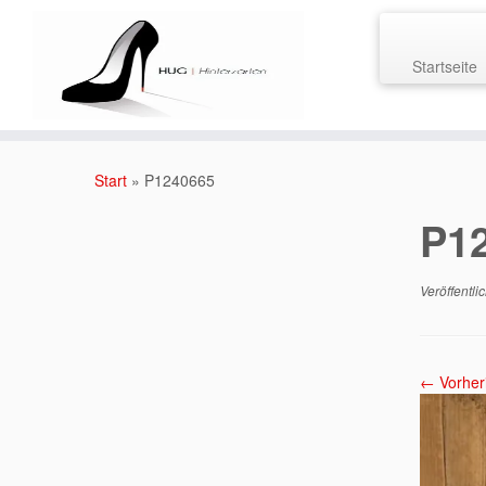
Startseite
Zum
Inhalt
Start
»
P1240665
springen
P1
Veröffentli
← Vorher