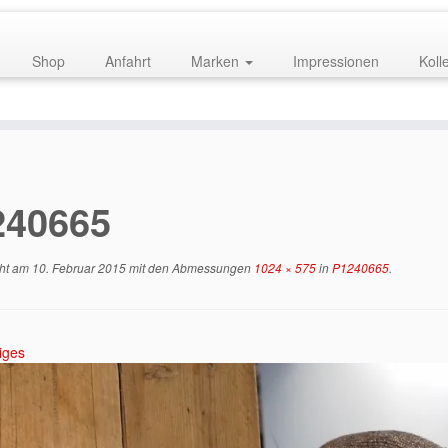
Shop
Anfahrt
Marken
Impressionen
Koll
240665
cht am
10. Februar 2015
mit den Abmessungen
1024 × 575
in
P1240665
.
iges