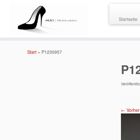
Startseite
Zum
Inhalt
Start
»
P1230957
springen
P1
Veröffentli
← Vorher