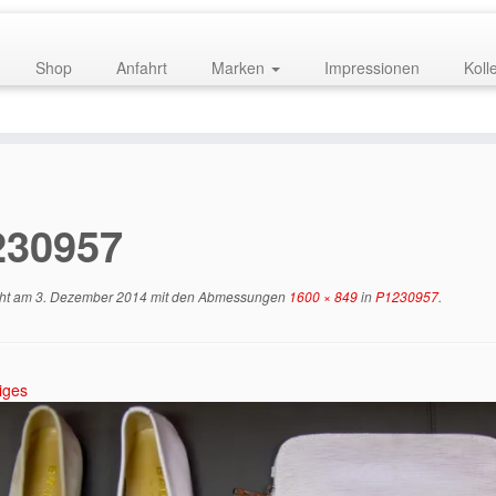
Shop
Anfahrt
Marken
Impressionen
Koll
230957
cht am
3. Dezember 2014
mit den Abmessungen
1600 × 849
in
P1230957
.
iges