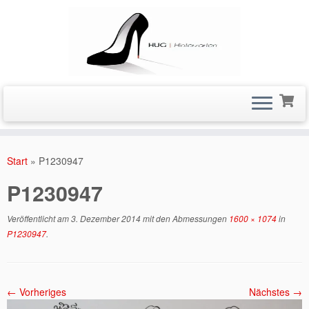
Zum
Inhalt
Start
»
P1230947
springen
P1230947
Veröffentlicht am
3. Dezember 2014
mit den Abmessungen
1600 × 1074
in
P1230947
.
← Vorheriges
Nächstes →