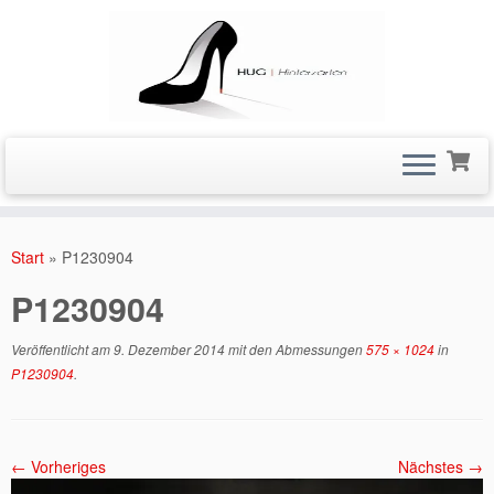
Zum
Inhalt
Start
»
P1230904
springen
P1230904
Veröffentlicht am
9. Dezember 2014
mit den Abmessungen
575 × 1024
in
P1230904
.
← Vorheriges
Nächstes →