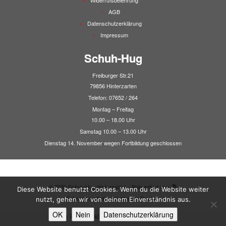
Widerrufsbelehrung
AGB
Datenschutzerklärung
Impressum
Schuh-Hug
Freiburger Str.21
79856 Hinterzarten
Telefon: 07652 / 264
Montag – Freitag
10.00 – 18.00 Uhr
Samstag 10.00 – 13.00 Uhr
Dienstag 14. November wegen Fortbildung geschlossen
·
© 2026
Schuh Hug Hinterzarten
·
Präsentiert von
·
Diese Website benutzt Cookies. Wenn du die Website weiter
Entworfen mit dem
Customizr-Theme
·
nutzt, gehen wir von deinem Einverständnis aus.
OK
Nein
Datenschutzerklärung
Alle Preise inkl. der gesetzlichen MwSt.