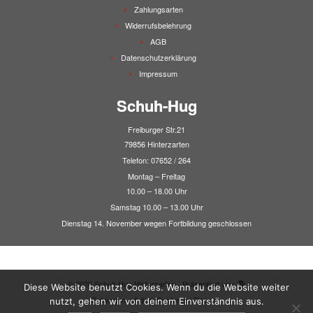
Zahlungsarten
Widerrufsbelehrung
AGB
Datenschutzerklärung
Impressum
Schuh-Hug
Freiburger Str.21
79856 Hinterzarten
Telefon: 07652 / 264
Montag – Freitag
10.00 – 18.00 Uhr
Samstag 10.00 – 13.00 Uhr
Dienstag 14. November wegen Fortbildung geschlossen
·
© 2026
Schuh Hug Hinterzarten
·
Präsentiert von
·
Diese Website benutzt Cookies. Wenn du die Website weiter
Entworfen mit dem
Customizr-Theme
·
nutzt, gehen wir von deinem Einverständnis aus.