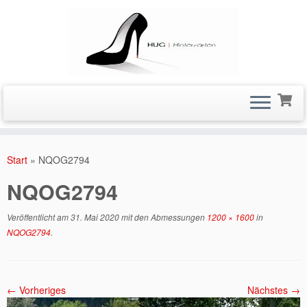
Zum
Inhalt
Start
»
NQOG2794
springen
NQOG2794
Veröffentlicht am
31. Mai 2020
mit den Abmessungen
1200 × 1600
in
NQOG2794
.
← Vorheriges
Nächstes →