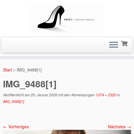
Zum
Inhalt
Start
»
IMG_9488[1]
springen
IMG_9488[1]
Veröffentlicht am
20. Januar 2026
mit den Abmessungen
1374 × 2320
in
IMG_9488[1]
.
← Vorheriges
Nächstes →