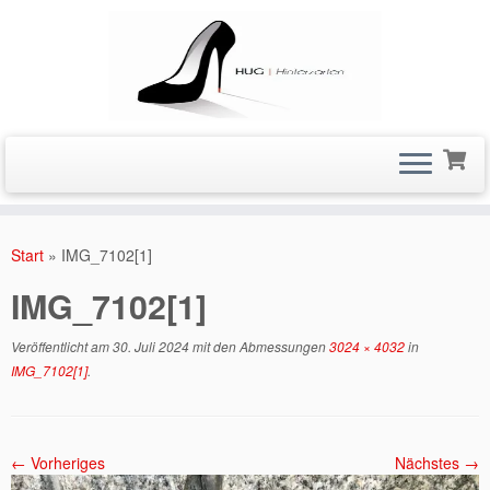
Zum
Inhalt
Start
»
IMG_7102[1]
springen
IMG_7102[1]
Veröffentlicht am
30. Juli 2024
mit den Abmessungen
3024 × 4032
in
IMG_7102[1]
.
← Vorheriges
Nächstes →