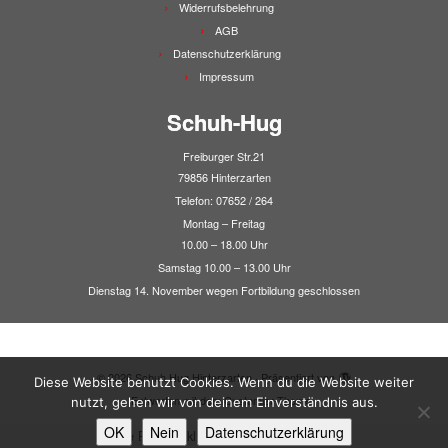
Widerrufsbelehrung
AGB
Datenschutzerklärung
Impressum
Schuh-Hug
Freiburger Str.21
79856 Hinterzarten
Telefon: 07652 / 264
Montag – Freitag
10.00 – 18.00 Uhr
Samstag 10.00 – 13.00 Uhr
Dienstag 14. November wegen Fortbildung geschlossen
·
© 2026
Schuh Hug Hinterzarten
·
Präsentiert von
·
Diese Website benutzt Cookies. Wenn du die Website weiter
Entworfen mit dem
Customizr-Theme
·
nutzt, gehen wir von deinem Einverständnis aus.
OK
Nein
Datenschutzerklärung
Alle Preise inkl. der gesetzlichen MwSt.