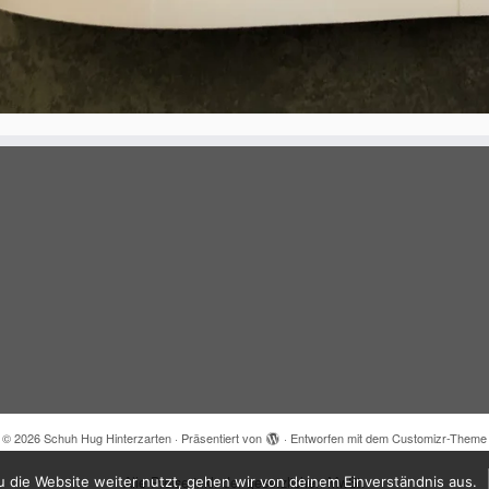
·
© 2026
Schuh Hug Hinterzarten
·
Präsentiert von
·
Entworfen mit dem
Customizr-Theme
 die Website weiter nutzt, gehen wir von deinem Einverständnis aus.
Alle Preise inkl. der gesetzlichen MwSt.