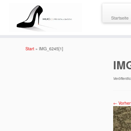
Startseite
Zum
Inhalt
Start
»
IMG_6245[1]
springen
IM
Veröffentli
← Vorher