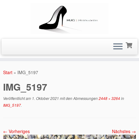
Zum
Inhalt
Start
»
IMG_5197
springen
IMG_5197
Veröffentlicht am
1. Oktober 2021
mit den Abmessungen
2448 × 3264
in
IMG_5197
.
← Vorheriges
Nächstes →