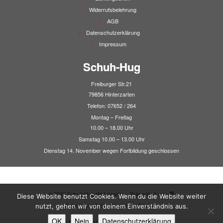
Widerrufsbelehrung
AGB
Datenschutzerklärung
Impressum
Schuh-Hug
Freiburger Str.21
79856 Hinterzarten
Telefon: 07652 / 264
Montag – Freitag
10.00 – 18.00 Uhr
Samstag 10.00 – 13.00 Uhr
Dienstag 14. November wegen Fortbildung geschlossen
·
© 2026
Schuh Hug Hinterzarten
·
Präsentiert von
·
Diese Website benutzt Cookies. Wenn du die Website weiter
Entworfen mit dem
Customizr-Theme
·
nutzt, gehen wir von deinem Einverständnis aus.
OK
Nein
Datenschutzerklärung