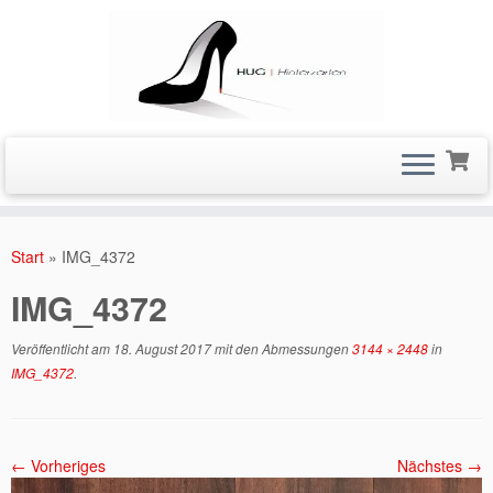
Zum
Inhalt
Start
»
IMG_4372
springen
IMG_4372
Veröffentlicht am
18. August 2017
mit den Abmessungen
3144 × 2448
in
IMG_4372
.
← Vorheriges
Nächstes →