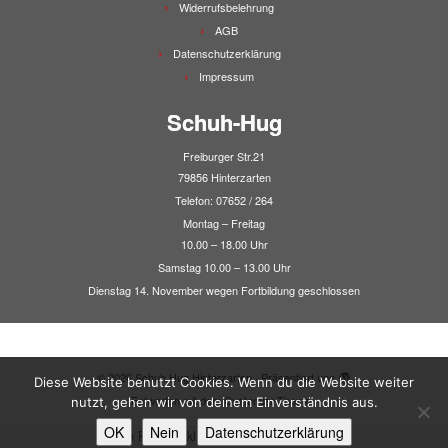
Widerrufsbelehrung
AGB
Datenschutzerklärung
Impressum
Schuh-Hug
Freiburger Str.21
79856 Hinterzarten
Telefon: 07652 / 264
Montag – Freitag
10.00 – 18.00 Uhr
Samstag 10.00 – 13.00 Uhr
Dienstag 14. November wegen Fortbildung geschlossen
·
© 2026
Schuh Hug Hinterzarten
·
Präsentiert von
·
Diese Website benutzt Cookies. Wenn du die Website weiter
Entworfen mit dem
Customizr-Theme
·
nutzt, gehen wir von deinem Einverständnis aus.
OK
Nein
Datenschutzerklärung
Alle Preise inkl. der gesetzlichen MwSt.