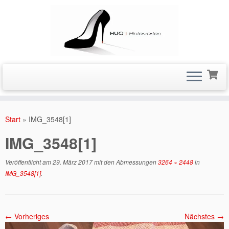
Zum
Inhalt
Start
»
IMG_3548[1]
springen
IMG_3548[1]
Veröffentlicht am
29. März 2017
mit den Abmessungen
3264 × 2448
in
IMG_3548[1]
.
← Vorheriges
Nächstes →