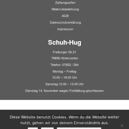
Zahlungsarten
Widerrufsbelehrung
AGB
Datenschutzerklärung
Impressum
Schuh-Hug
Freiburger Str.21
79856 Hinterzarten
Telefon: 07652 / 264
Montag – Freitag
10.00 – 18.00 Uhr
Samstag 10.00 – 13.00 Uhr
Dienstag 14. November wegen Fortbildung geschlossen
·
© 2026
Schuh Hug Hinterzarten
·
Präsentiert von
·
Diese Website benutzt Cookies. Wenn du die Website weiter
Entworfen mit dem
Customizr-Theme
·
nutzt, gehen wir von deinem Einverständnis aus.