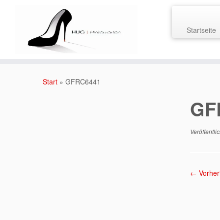
Startseite
Zum
Inhalt
Start
»
GFRC6441
springen
GF
Veröffentli
← Vorher