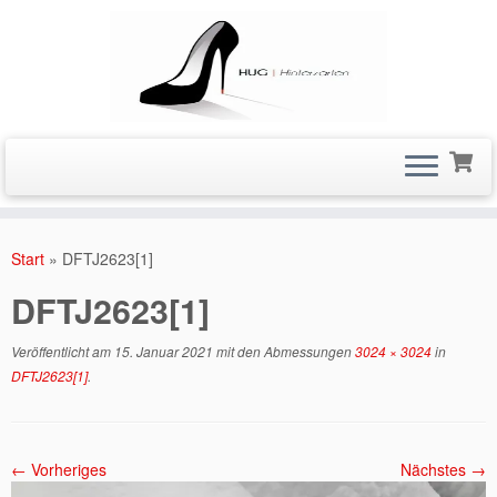
Zum
Inhalt
Start
»
DFTJ2623[1]
springen
DFTJ2623[1]
Veröffentlicht am
15. Januar 2021
mit den Abmessungen
3024 × 3024
in
DFTJ2623[1]
.
← Vorheriges
Nächstes →