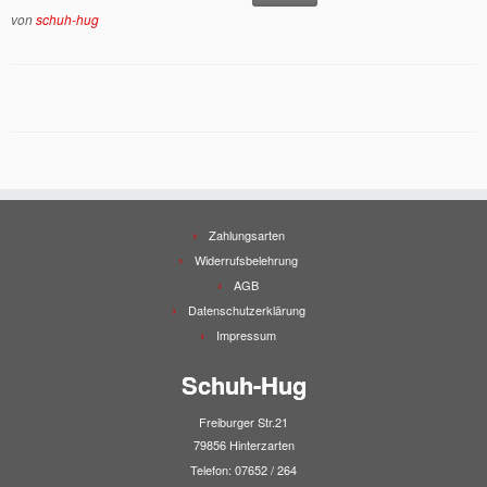
von
schuh-hug
Zahlungsarten
Widerrufsbelehrung
AGB
Datenschutzerklärung
Impressum
Schuh-Hug
Freiburger Str.21
79856 Hinterzarten
Telefon: 07652 / 264